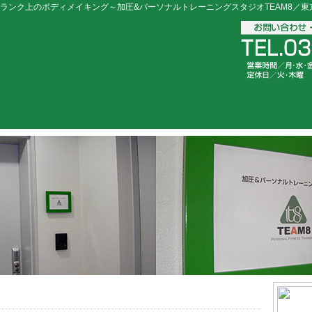
ランク上のボディメイキング～加圧&パーソナルトレーニングスタジオTEAM8／