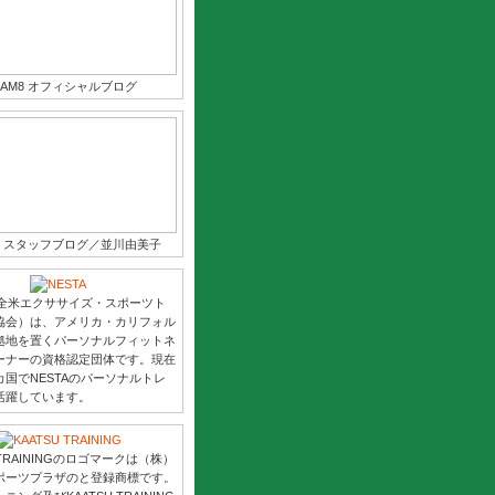
EAM8 オフィシャルブログ
M8 スタッフブログ／並川由美子
（全米エクササイズ・スポーツト
協会）は、アメリカ・カリフォル
拠地を置くパーソナルフィットネ
ーナーの資格認定団体です。現在
国でNESTAのパーソナルトレ
活躍しています。
 TRAININGのロゴマークは（株）
ポーツプラザのと登録商標です。