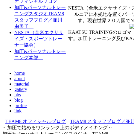
オフィシャルブログ
加圧&パーソナルトレー
NESTA（全米エクササイズ
ニングスタジオTEAM8
ルニアに本拠地を置くパー
スタッフブログ／並川
す。現在世界２０カ国でN
由美子
KAATSU TRAINING
NESTA（全米エクササ
す。加圧トレーニング及びKAA
イズ・スポーツトレー
ナー協会）
加圧&パーソナルトレー
ニング本部
home
about
material
gallery
bbs
blog
profile
link
TEAM8 オフィシャルブログ
TEAM8 スタッフブログ／並
～加圧で始めるワンランク上のボディメイキング～
加圧&パーソナルトレーニングスタジオ TEAM8