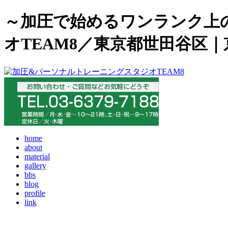
～加圧で始めるワンランク上
オTEAM8／東京都世田谷区
home
about
material
gallery
bbs
blog
profile
link