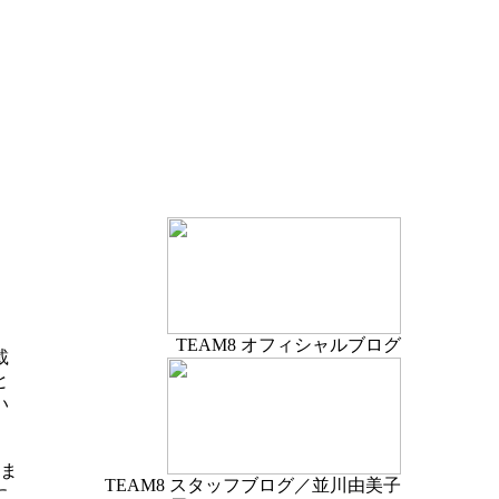
TEAM8 オフィシャルブログ
載
と
い
きま
TEAM8 スタッフブログ／並川由美子
に