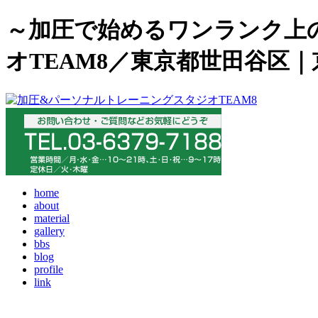
～加圧で始めるワンランク上
オTEAM8／東京都世田谷区
home
about
material
gallery
bbs
blog
profile
link